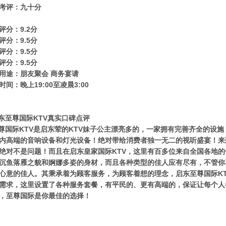
考评：九十分
评分：9.2分
评分：9.5分
评分：9.5分
评分：9.5分
用途：朋友聚会 商务宴请
时间：晚上19:00至凌晨3:00
至尊国际KTV真实口碑点评
国际KTV是启东荤的KTV妹子公主漂亮多的，一家拥有完善齐全的设施
内高端的音响设备和灯光设备！绝对带给消费者独一无二的视听盛宴！来
绝对不是问题！而且在启东皇家国际KTV，这里有百多位来自全国各地
沉鱼落雁之貌和婀娜多姿的身材，而且各种类型的佳人应有尽有，不管你
心意的佳人。其秉承着为顾客服务，为顾客着想的理念，启东至尊国际K
需求，这里设置了各种服务套餐，有平民的、更有高端的，保证让每个人
，至尊国际是你最佳的选择！