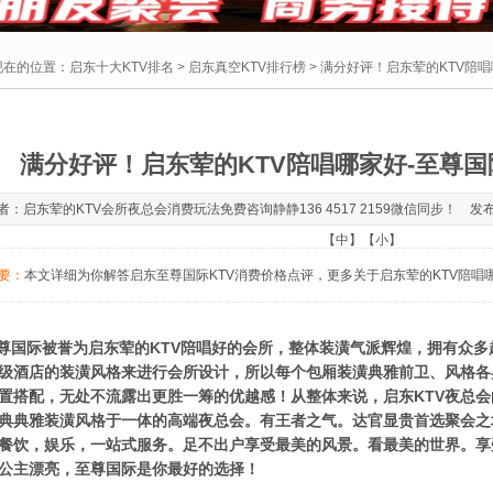
现在的位置：
启东十大KTV排名
>
启东真空KTV排行榜
> 满分好评！启东荤的KTV陪
满分好评！启东荤的KTV陪唱哪家好-至尊国
者：启东荤的KTV会所夜总会消费玩法免费咨询静静136 4517 2159微信同步！ 发布于：20
【
中
】【
小
】
要：
本文详细为你解答启东至尊国际KTV消费价格点评，更多关于启东荤的KTV陪唱哪家好
国际被誉为启东荤的KTV陪唱好的会所，整体装潢气派辉煌，拥有众多
级酒店的装潢风格来进行会所设计，所以每个包厢装潢典雅前卫、风格各
置搭配，无处不流露出更胜一筹的优越感！从整体来说，启东KTV夜总
典典雅装潢风格于一体的高端夜总会。有王者之气。达官显贵首选聚会之
餐饮，娱乐，一站式服务。足不出户享受最美的风景。看最美的世界。享
V公主漂亮，至尊国际是你最好的选择！