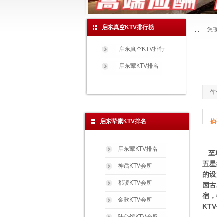
启东真空KTV排行榜
您
启东真空KTV排行
启东荤KTV排名
作
启东荤素KTV排名
摘
启东荤KTV排名
至尊
五星
神话KTV会所
的设
都唛KTV会所
国古
宿，
金歌KTV会所
KT
陆公馆KTV会所