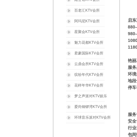
百老汇KTV会所
启东
阿玛尼KTV会所
88
星聚会KTV会所
98
10
魅力花都KTV会所
11
君豪国际KTV会所
艳丽
云鼎会所KTV会所
服务
环境
缤纷年代KTV会所
地段
花样年华KTV会所
停车
梦之声派对KTV娱乐
爱尚铜锣湾KTV会所
服务
环球音乐派对KTV会所
安全
行业
包间