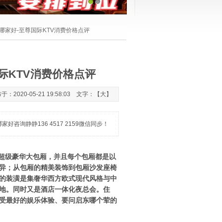
1
2
唱哪家好-至尊国际KTV消费价格点评
际KTV消费价格点评
20-05-21 19:58:03 文字：【
大
】
咨询静静136 4517 2159微信同步！
超级豪华大包厢，并且每个包厢都是以
异；从包厢的精美装饰到包厢沙发座椅
会的装潢是集奢华西方欧式现代风格与中
地。同时又是酒店一体化夜总会。住
受最好的娱乐体验、要问启东哪个荤的