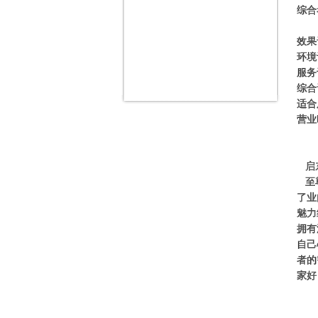
综合
效果
环境
服务
综合
适合
营业
启东
至尊
了业
魅力
拥有
自己
者的
家好