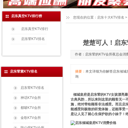
启东真空KTV排行榜
您现在的位置：
启东十大KTV排名
>
启东真空KTV排行
启东荤KTV排名
楚楚可人！启东荤
作者：启东荤的KTV会所夜总会消费玩法免
启东荤素KTV排名
摘要：
本文详细为你解答启东倾城皇府
询
启东荤KTV排名
倾城皇府是启东荤的KTV女孩漂亮
神话KTV会所
古典风韵，所以来到这里的顾客无一不
施，绝对带给顾客非法感受。而且启东
都唛KTV会所
能感受到极致的听觉体验，还能享受一
是让人见了就心生保护欲的小妹子！绝
金歌KTV会所
陆公馆KTV会所